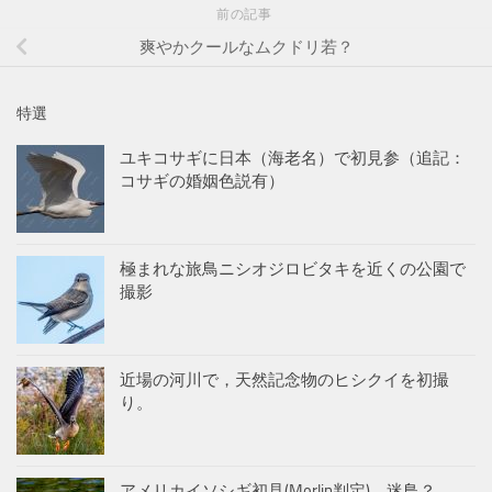
前の記事
爽やかクールなムクドリ若？
特選
ユキコサギに日本（海老名）で初見参（追記：
コサギの婚姻色説有）
極まれな旅鳥ニシオジロビタキを近くの公園で
撮影
近場の河川で，天然記念物のヒシクイを初撮
り。
アメリカイソシギ初見(Merlin判定)。迷鳥？