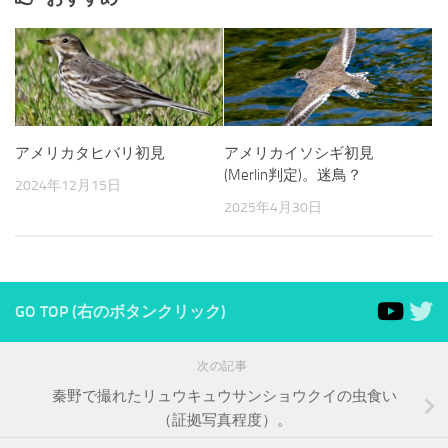
アメリカタヒバリ初見
アメリカイソシギ初見
(Merlin判定)。迷鳥？
2024年12月15日
2025年4月30日
GO TOP (右のボタンクリック)
次の記事
秦野で撮れたリュウキュウサンショウクイの虫食い
（証拠写真程度）。