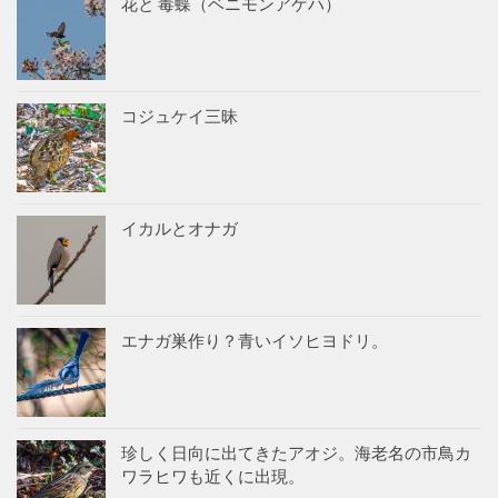
花と 毒蝶（ベニモンアゲハ）
コジュケイ三昧
イカルとオナガ
エナガ巣作り？青いイソヒヨドリ。
珍しく日向に出てきたアオジ。海老名の市鳥カ
ワラヒワも近くに出現。