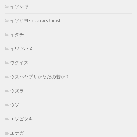
イソシギ
イソヒヨ-Blue rock thrush
イタチ
イワツバメ
ウグイス
ウスハヤブサかただの若か？
ウズラ
ウソ
エゾビタキ
エナガ