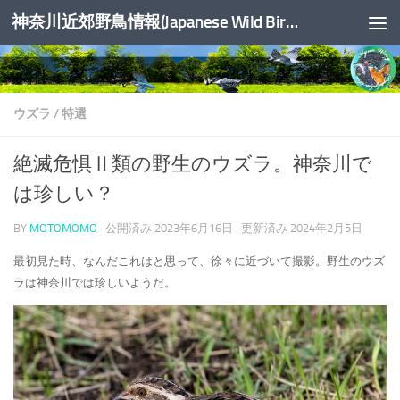
神奈川近郊野鳥情報(Japanese Wild Birds Info.)
コンテンツへスキップ
ウズラ
/
特選
絶滅危惧Ⅱ類の野生のウズラ。神奈川で
は珍しい？
BY
MOTOMOMO
· 公開済み
2023年6月16日
· 更新済み
2024年2月5日
最初見た時、なんだこれはと思って、徐々に近づいて撮影。野生のウズ
ラは神奈川では珍しいようだ。