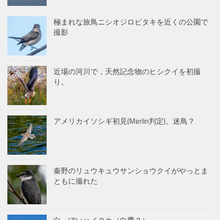
極まれな旅鳥ニシオジロビタキを近くの公園で
撮影
近場の河川で，天然記念物のヒシクイを初撮
り。
アメリカイソシギ初見(Merlin判定)。迷鳥？
秦野のリュウキュウサンショウクイがやっとま
ともに撮れた