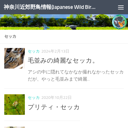
神奈川近郊野鳥情報(Japanese Wild Birds Info.)
コンテンツへスキップ
セッカ
セッカ
2024年2月13日
毛並みの綺麗なセッカ。
アシの中に隠れてなかなか撮れなかったセッカ
だが、やっと毛並みまで綺麗...
セッカ
2020年10月22日
プリティ・セッカ