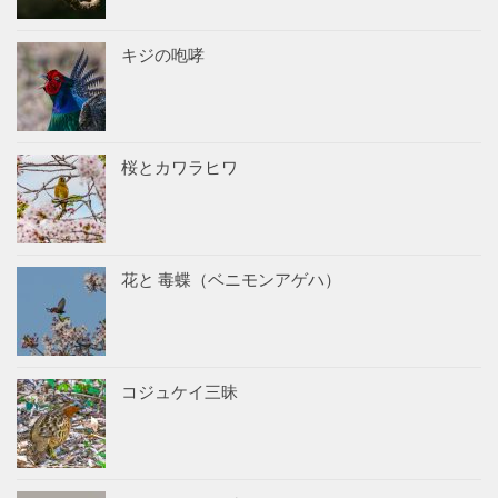
キジの咆哮
桜とカワラヒワ
花と 毒蝶（ベニモンアゲハ）
コジュケイ三昧