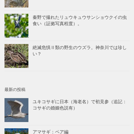
秦野で撮れたリュウキュウサンショウクイの虫
食い（証拠写真程度）。
絶滅危惧Ⅱ類の野生のウズラ。神奈川では珍し
い？
最新の投稿
ユキコサギに日本（海老名）で初見参（追記：
コサギの婚姻色説有）
アマサギ：ペア編