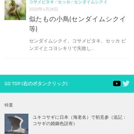
コサメビタキ
/
セッカ
/
センダイムシクイ
2020年4月26日
似たもの小鳥(センダイムシクイ
等)
センダイムシクイ、コサメビタキ、セッカ ビ
ンズイとコヨシキリで失敗し...
GO TOP (右のボタンクリック)
特選
ユキコサギに日本（海老名）で初見参（追記：
コサギの婚姻色説有）