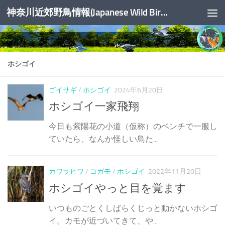
神奈川近郊野鳥情報(Japanese Wild Birds Info.)
コンテンツへスキップ
ホシゴイ
ゴイサギ
/
ホシゴイ
2024年6月20日
ホシゴイ一家飛翔
今日も紫陽花の小道（仮称）のベンチで一服し
ていたら、なんか怪しい鳥た...
カワラヒワ
/
コガモ
/
ホシゴイ
2022年11月20日
ホシゴイやっと目を覚ます
いつものごとくしばらくじっと動かないホシゴ
イ。カモが近づいてきて、や...