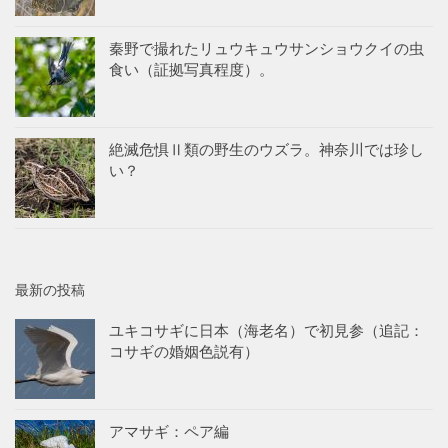
秦野で撮れたリュウキュウサンショウクイの虫
食い（証拠写真程度）。
絶滅危惧Ⅱ類の野生のウズラ。神奈川では珍し
い？
最新の投稿
ユキコサギに日本（海老名）で初見参（追記：
コサギの婚姻色説有）
アマサギ：ペア編