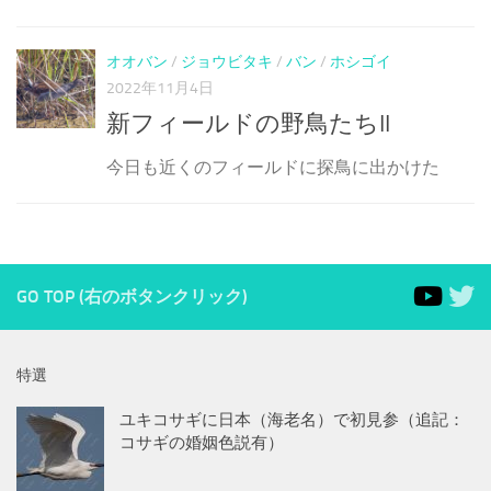
オオバン
/
ジョウビタキ
/
バン
/
ホシゴイ
2022年11月4日
新フィールドの野鳥たちII
今日も近くのフィールドに探鳥に出かけた
GO TOP (右のボタンクリック)
特選
ユキコサギに日本（海老名）で初見参（追記：
コサギの婚姻色説有）