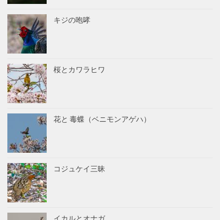
キジの咆哮
桜とカワラヒワ
花と 毒蝶（ベニモンアゲハ）
コジュケイ三昧
イカルとオナガ