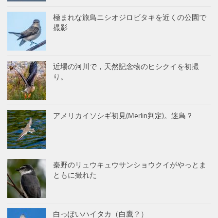
極まれな旅鳥ニシオジロビタキを近くの公園で
撮影
近場の河川で，天然記念物のヒシクイを初撮
り。
アメリカイソシギ初見(Merlin判定)。迷鳥？
秦野のリュウキュウサンショウクイがやっとま
ともに撮れた
白っぽいハイタカ（白鷹？）