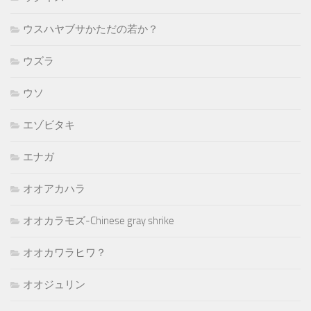
ウスハヤブサかただの若か？
ウズラ
ウソ
エゾビタキ
エナガ
オオアカハラ
オオカラモズ-Chinese gray shrike
オオカワラヒワ？
オオジュリン