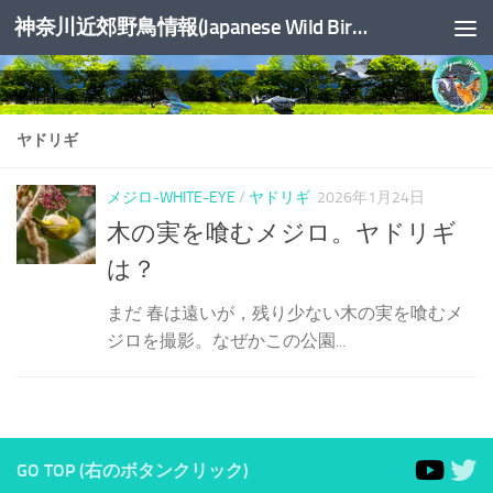
神奈川近郊野鳥情報(Japanese Wild Birds Info.)
コンテンツへスキップ
ヤドリギ
メジロ-WHITE-EYE
/
ヤドリギ
2026年1月24日
木の実を喰むメジロ。ヤドリギ
は？
まだ 春は遠いが，残り少ない木の実を喰むメ
ジロを撮影。なぜかこの公園...
GO TOP (右のボタンクリック)