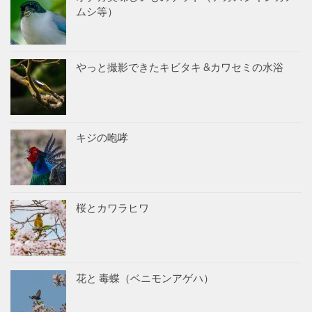
ムシ等）
やっと撮影できたキビタキ &カワセミの水浴
キジの咆哮
桜とカワラヒワ
花と 毒蝶（ベニモンアゲハ）