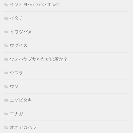
イソヒヨ-Blue rock thrush
イタチ
イワツバメ
ウグイス
ウスハヤブサかただの若か？
ウズラ
ウソ
エゾビタキ
エナガ
オオアカハラ