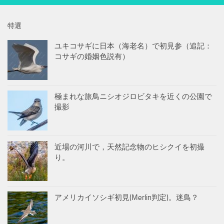
特選
ユキコサギに日本（海老名）で初見参（追記：
コサギの婚姻色説有）
極まれな旅鳥ニシオジロビタキを近くの公園で
撮影
近場の河川で，天然記念物のヒシクイを初撮
り。
アメリカイソシギ初見(Merlin判定)。迷鳥？