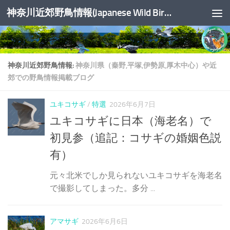
神奈川近郊野鳥情報(Japanese Wild Birds Info.)
コンテンツへスキップ
神奈川近郊野鳥情報:
神奈川県（秦野,平塚,伊勢原,厚木中心）や近
郊での野鳥情報掲載ブログ
ユキコサギ
/
特選
2026年6月7日
ユキコサギに日本（海老名）で
初見参（追記：コサギの婚姻色説
有）
元々北米でしか見られないユキコサギを海老名
で撮影してしまった。多分 ...
アマサギ
2026年6月6日