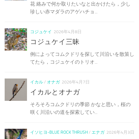
花 絡みで何か取りたいなと出かけたら，少し
珍しい赤マダラのアゲハチョ...
コジュケイ
2026年4月8日
コジュケイ三昧
例によってコムクドリを探して川沿いを散策し
てたら，コジュケイのトリオ...
イカル
/
オナガ
2026年4月7日
イカルとオナガ
そろそろコムクドリの季節 かなと思い，桜の
咲く川沿いの道を探索してい...
イソヒヨ-BLUE ROCK THRUSH
/
エナガ
2026年4月3日