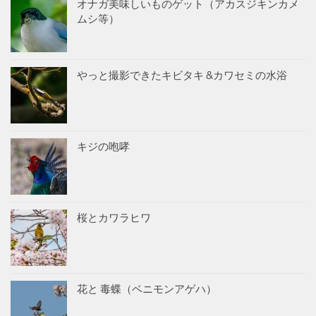
オナガ美味しいものゲット（アカスジキンカメ
ムシ等）
やっと撮影できたキビタキ &カワセミの水浴
キジの咆哮
桜とカワラヒワ
花と 毒蝶（ベニモンアゲハ）