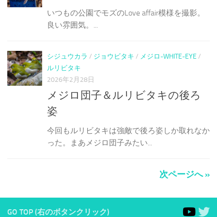
いつもの公園でモズのLove affair模様を撮影。
良い雰囲気。...
シジュウカラ
/
ジョウビタキ
/
メジロ-WHITE-EYE
/
ルリビタキ
2026年2月28日
メジロ団子＆ルリビタキの後ろ
姿
今回もルリビタキは強敵で後ろ姿しか取れなか
った。まあメジロ団子みたい...
次ページへ »
GO TOP (右のボタンクリック)