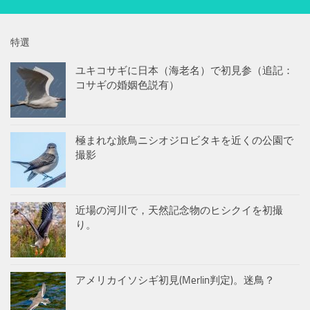
特選
ユキコサギに日本（海老名）で初見参（追記：
コサギの婚姻色説有）
極まれな旅鳥ニシオジロビタキを近くの公園で
撮影
近場の河川で，天然記念物のヒシクイを初撮
り。
アメリカイソシギ初見(Merlin判定)。迷鳥？