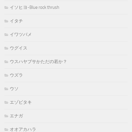
イソヒヨ-Blue rock thrush
イタチ
イワツバメ
ウグイス
ウスハヤブサかただの若か？
ウズラ
ウソ
エゾビタキ
エナガ
オオアカハラ