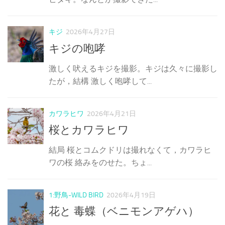
キジ
2026年4月27日
キジの咆哮
激しく吠えるキジを撮影。キジは久々に撮影し
たが，結構 激しく咆哮して...
カワラヒワ
2026年4月21日
桜とカワラヒワ
結局 桜とコムクドリは撮れなくて，カワラヒ
ワの桜 絡みをのせた。ちょ...
1:野鳥-WILD BIRD
2026年4月19日
花と 毒蝶（ベニモンアゲハ）