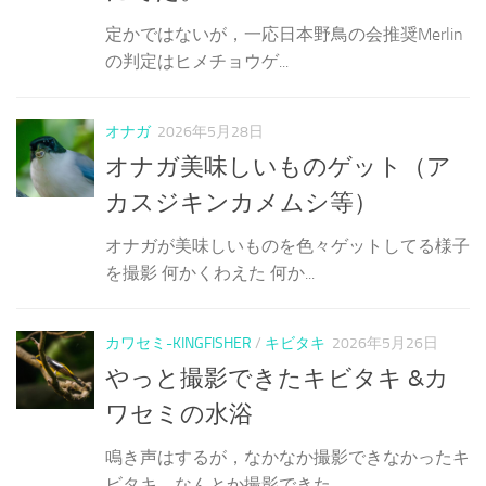
定かではないが，一応日本野鳥の会推奨Merlin
の判定はヒメチョウゲ...
オナガ
2026年5月28日
オナガ美味しいものゲット（ア
カスジキンカメムシ等）
オナガが美味しいものを色々ゲットしてる様子
を撮影 何かくわえた 何か...
カワセミ-KINGFISHER
/
キビタキ
2026年5月26日
やっと撮影できたキビタキ &カ
ワセミの水浴
鳴き声はするが，なかなか撮影できなかったキ
ビタキ。なんとか撮影できた...