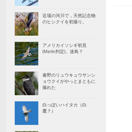
近場の河川で，天然記念物
のヒシクイを初撮り。
アメリカイソシギ初見
(Merlin判定)。迷鳥？
秦野のリュウキュウサンシ
ョウクイがやっとまともに
撮れた
白っぽいハイタカ（白
鷹？）