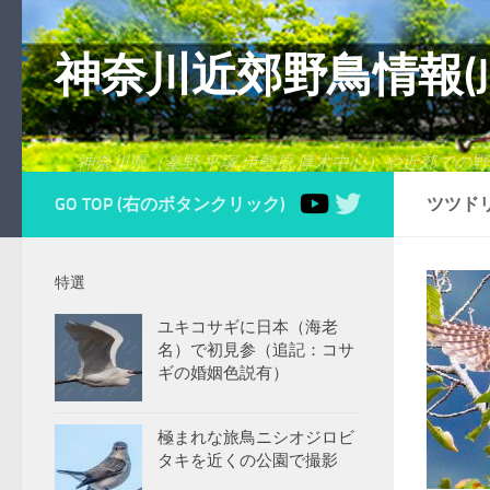
コンテンツへスキップ
神奈川近郊野鳥情報(Japanes
神奈川県（秦野,平塚,伊勢原,厚木中心）や近郊での
GO TOP (右のボタンクリック)
ツツドリ-
特選
ユキコサギに日本（海老
名）で初見参（追記：コサ
ギの婚姻色説有）
極まれな旅鳥ニシオジロビ
タキを近くの公園で撮影