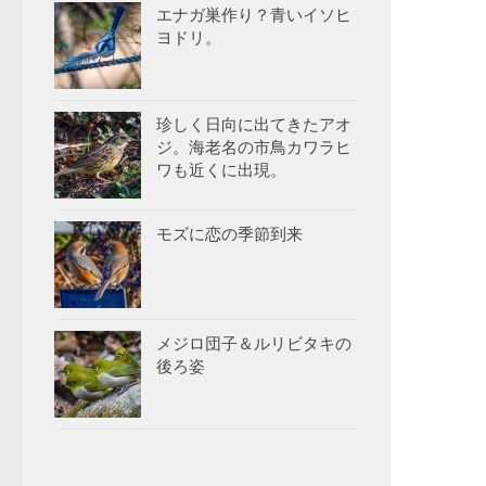
エナガ巣作り？青いイソヒ
ヨドリ。
珍しく日向に出てきたアオ
ジ。海老名の市鳥カワラヒ
ワも近くに出現。
モズに恋の季節到来
メジロ団子＆ルリビタキの
後ろ姿