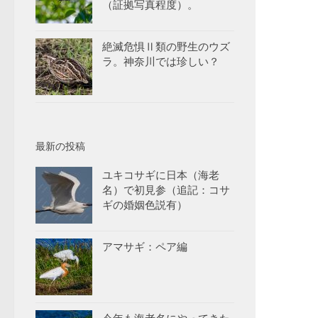
（証拠写真程度）。
絶滅危惧Ⅱ類の野生のウズ
ラ。神奈川では珍しい？
最新の投稿
ユキコサギに日本（海老
名）で初見参（追記：コサ
ギの婚姻色説有）
アマサギ：ペア編