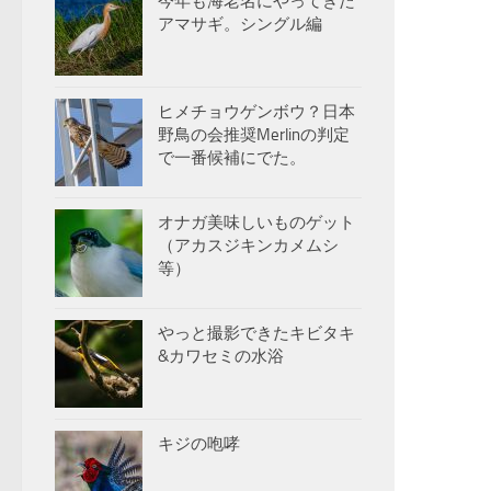
今年も海老名にやってきた
アマサギ。シングル編
ヒメチョウゲンボウ？日本
野鳥の会推奨Merlinの判定
で一番候補にでた。
オナガ美味しいものゲット
（アカスジキンカメムシ
等）
やっと撮影できたキビタキ
&カワセミの水浴
キジの咆哮