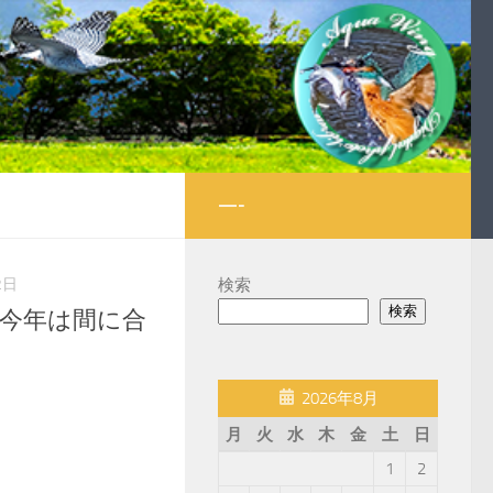
—-
2日
検索
検索
ツドリ)今年は間に合
2026年8月
月
火
水
木
金
土
日
1
2