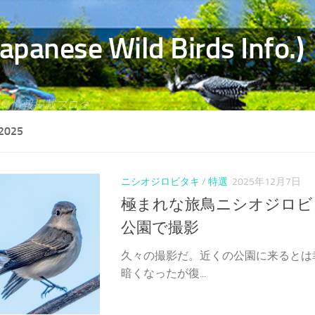
e Wild Birds Info.)
野鳥情報掲載ブログ
2025
ニシオジロビタキ
/
特選
2025年12月7日
極まれな旅鳥ニシオジロビ
公園で撮影
久々の撮影だ。近くの公園に来るとは幸
暗くなったが復...