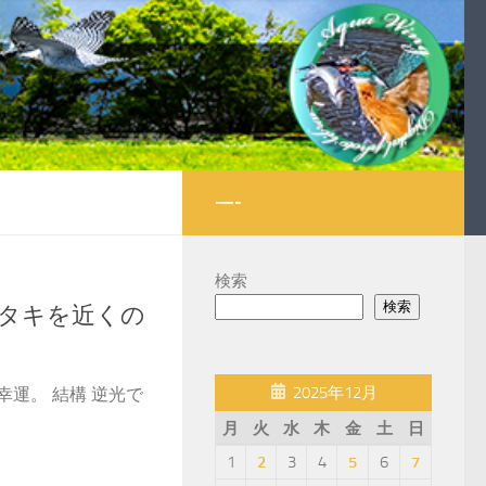
—-
検索
検索
タキを近くの
2025年12月
運。 結構 逆光で
月
火
水
木
金
土
日
1
2
3
4
5
6
7