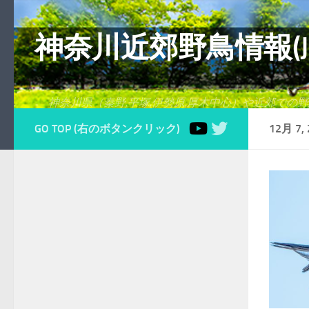
コンテンツへスキップ
神奈川近郊野鳥情報(Japanes
神奈川県（秦野,平塚,伊勢原,厚木中心）や近郊での
GO TOP (右のボタンクリック)
12月 7, 